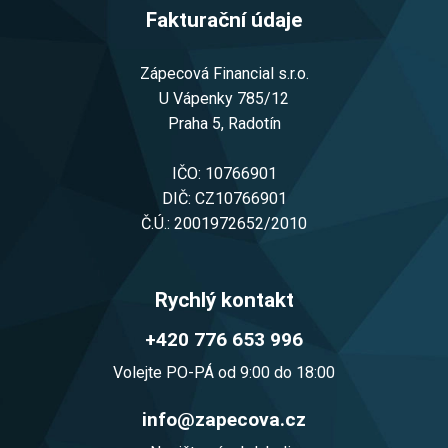
Fakturační údaje
Zápecová Financial s.r.o.
U Vápenky 785/12
Praha 5, Radotín
IČO: 10766901
DIČ: CZ10766901
Č.Ú.: 2001972652/2010
Rychlý kontakt
+420 776 653 996
Volejte PO-PÁ od 9:00 do 18:00
info@zapecova.cz